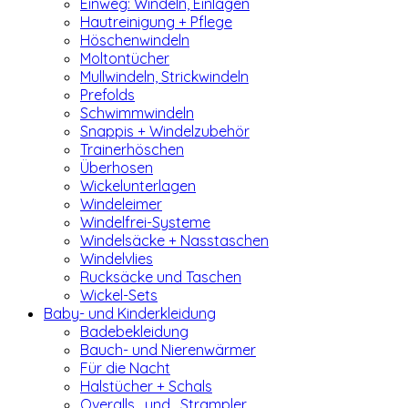
Einweg: Windeln, Einlagen
Hautreinigung + Pflege
Höschenwindeln
Moltontücher
Mullwindeln, Strickwindeln
Prefolds
Schwimmwindeln
Snappis + Windelzubehör
Trainerhöschen
Überhosen
Wickelunterlagen
Windeleimer
Windelfrei-Systeme
Windelsäcke + Nasstaschen
Windelvlies
Rucksäcke und Taschen
Wickel-Sets
Baby- und Kinderkleidung
Badebekleidung
Bauch- und Nierenwärmer
Für die Nacht
Halstücher + Schals
Overalls_und_Strampler