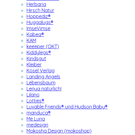
Herbaria
Hirsch Natur
Hoppediz®
Huggalugs®
ImseVimse
Kabea®
KAM
keeeper (OKT)
Kiddylegs®
Kindsgut
Kleiber
Kösel Verlag
Landing Angels
Lebensbaum
Lenya natürlich!
Lilano
Lotties®
Luvable Friends® und Hudson Baby®
manduca®
Me Luna
medesign
Mokosha Design (mokoshop)