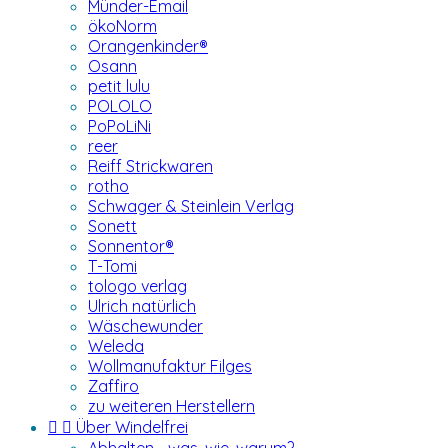
Münder-Email
ökoNorm
Orangenkinder®
Osann
petit lulu
POLOLO
PoPoLiNi
reer
Reiff Strickwaren
rotho
Schwager & Steinlein Verlag
Sonett
Sonnentor®
T-Tomi
tologo verlag
Ulrich natürlich
Wäschewunder
Weleda
Wollmanufaktur Filges
Zaffiro
zu weiteren Herstellern


Über Windelfrei