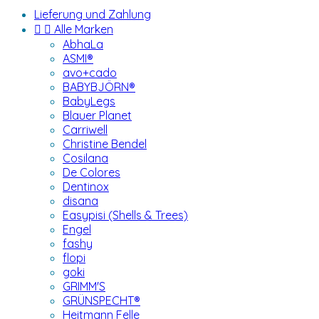
Lieferung und Zahlung


Alle Marken
AbhaLa
ASMI®
avo+cado
BABYBJÖRN®
BabyLegs
Blauer Planet
Carriwell
Christine Bendel
Cosilana
De Colores
Dentinox
disana
Easypisi (Shells & Trees)
Engel
fashy
flopi
goki
GRIMM'S
GRÜNSPECHT®
Heitmann Felle