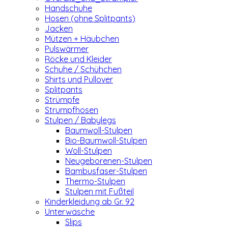
Handschuhe
Hosen (ohne Splitpants)
Jacken
Mützen + Häubchen
Pulswärmer
Röcke und Kleider
Schuhe / Schühchen
Shirts und Pullover
Splitpants
Strümpfe
Strumpfhosen
Stulpen / Babylegs
Baumwoll-Stulpen
Bio-Baumwoll-Stulpen
Woll-Stulpen
Neugeborenen-Stulpen
Bambusfaser-Stulpen
Thermo-Stulpen
Stulpen mit Fußteil
Kinderkleidung ab Gr. 92
Unterwäsche
Slips