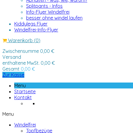
Abhalten - was, wie, warum?
Splitpants - Infos
Info-Flyer Windelfrei
besser ohne windel laufen
Kiddylegs Flyer
Windelfrei-Info-Flyer
Warenkorb
(
0
)
Zwischensumme
0,00 €
Versand
enthaltene MwSt.
0,00 €
Gesamt
0,00 €
Zur Kasse
Menu
Startseite
Kontakt
Menu
Windelfrei
Topfbezüge